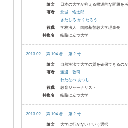
論文
日本の大学が抱える根源的な問題を
著者
北城 恪太郎
きたしろ かくたろう
役職
学校法人 国際基督教大学理事長
特集名
岐路に立つ大学
2013.02 第 104 巻 第 2 号
論文
自然淘汰で大学の質を確保できるの
著者
渡辺 敦司
わたなべ あつし
役職
教育ジャーナリスト
特集名
岐路に立つ大学
2013.02 第 104 巻 第 2 号
論文
大学に行かないという選択