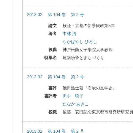
2013.02 第 104 巻 第 2 号
論文
検証・京都の新景観政策5年
著者
中林 浩
なかばやし ひろし
役職
神戸松蔭女子学院大学教授
特集名
建築紛争とまちづくり
2013.02 第 104 巻 第 2 号
書評
池田浩士著『石炭の文学史』
書評者
田中 暁子
たなか あきこ
役職
後藤・安田記念東京都市研究所研究
2013.02 第 104 巻 第 2 号