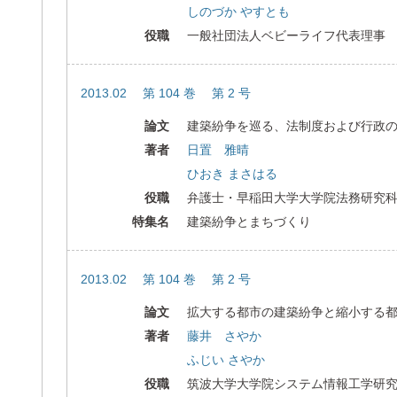
しのづか やすとも
役職
一般社団法人ベビーライフ代表理事
2013.02 第 104 巻 第 2 号
論文
建築紛争を巡る、法制度および行政
著者
日置 雅晴
ひおき まさはる
役職
弁護士・早稲田大学大学院法務研究
特集名
建築紛争とまちづくり
2013.02 第 104 巻 第 2 号
論文
拡大する都市の建築紛争と縮小する
著者
藤井 さやか
ふじい さやか
役職
筑波大学大学院システム情報工学研