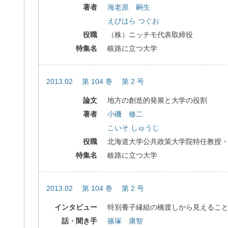
著者
海老原 嗣生
えびはら つぐお
役職
（株）ニッチモ代表取締役
特集名
岐路に立つ大学
2013.02 第 104 巻 第 2 号
論文
地方の創造的発展と大学の役割
著者
小磯 修二
こいそ しゅうじ
役職
北海道大学公共政策大学院特任教授
特集名
岐路に立つ大学
2013.02 第 104 巻 第 2 号
インタビュー
特別養子縁組の橋渡しから見えるこ
話・聞き手
篠塚 康智