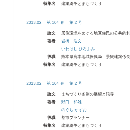
特集名
建築紛争とまちづくり
2013.02 第 104 巻 第 2 号
論文
居住環境をめぐる地区住民の公共的
著者
岩橋 浩文
いわはし ひろふみ
役職
熊本県鹿本地域振興局 景観建築係
特集名
建築紛争とまちづくり
2013.02 第 104 巻 第 2 号
論文
まちづくり条例の展望と限界
著者
野口 和雄
のぐち かずお
役職
都市プランナー
特集名
建築紛争とまちづくり