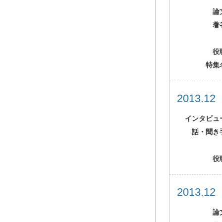
論
著
役
特集
2013.1
インタビュ
話・聞き
役
2013.1
論