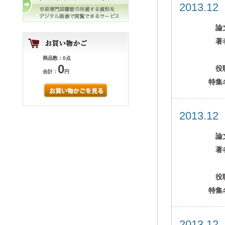
2013.1
論
著
商品数：0点
0
役
合計：
円
特集
2013.1
論
著
役
特集
2013.1