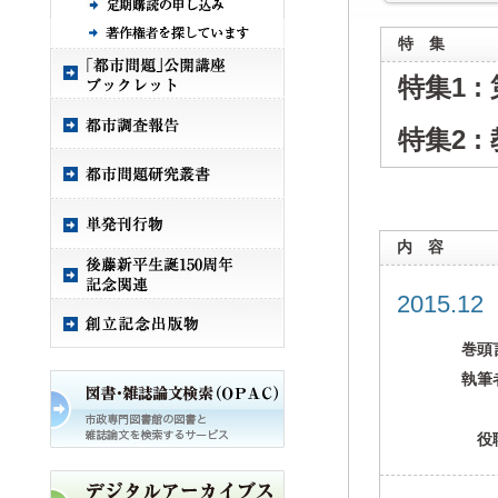
特 集
特集1 
特集2 
内 容
2015.1
巻頭
執筆
役