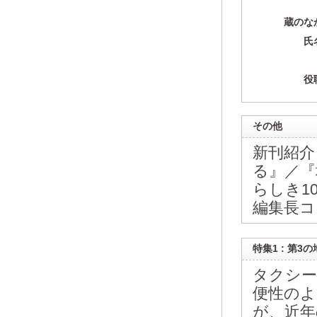
蔵のな
氏
役
その他
新刊紹介
る』／『
らしき1
編集長コ
特集1 : 第
タクシー
便性のよ
が、近年