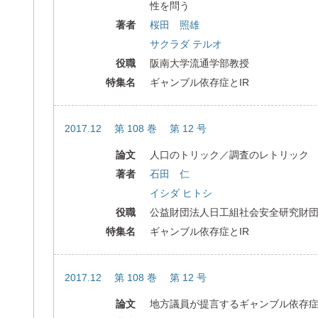
性を問う
著者
桜田 照雄
サクラダ テルオ
役職
阪南大学流通学部教授
特集名
ギャンブル依存症とIR
2017.12 第 108 巻 第 12 号
論文
人口のトリック／調査のレトリッ
著者
石田 仁
イシダ ヒトシ
役職
公益財団法人日工組社会安全研究財
特集名
ギャンブル依存症とIR
2017.12 第 108 巻 第 12 号
論文
地方議員が提言するギャンブル依