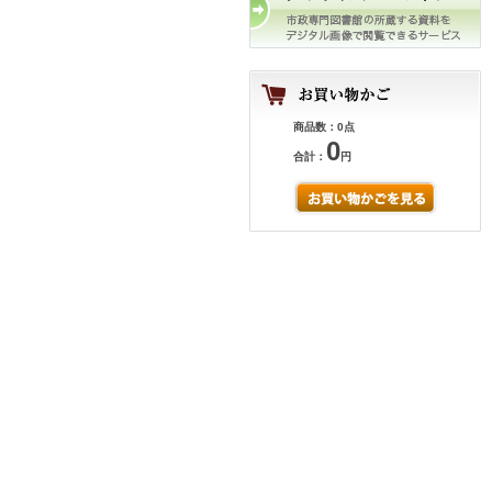
商品数：0点
0
合計：
円