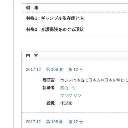
特 集
特集1 : ギャンブル依存症とIR
特集2 : 介護保険をめぐる現状
内 容
2017.12 第 108 巻 第 12 号
巻頭言
カジノは本当に日本人や日本を幸せ
執筆者
真山 仁
マヤマ ジン
役職
小説家
2017.12 第 108 巻 第 12 号