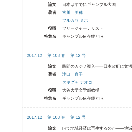
論文
日本はすでにギャンブル大国
著者
古川 美穂
フルカワ ミホ
役職
フリージャーナリスト
特集名
ギャンブル依存症とIR
2017.12 第 108 巻 第 12 号
論文
民間のカジノ導入――日本政府に覚
著者
滝口 直子
タキグチ ナオコ
役職
大谷大学文学部教授
特集名
ギャンブル依存症とIR
2017.12 第 108 巻 第 12 号
論文
IRで地域経済は再生するのか――地