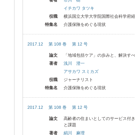
著者
市川 樹
イチカワ タツキ
役職
横浜国立大学大学院国際社会科学府
特集名
介護保険をめぐる現状
2017.12 第 108 巻 第 12 号
論文
「地域包括ケア」の歩みと、解決す
著者
浅川 澄一
アサカワ スミカズ
役職
ジャーナリスト
特集名
介護保険をめぐる現状
2017.12 第 108 巻 第 12 号
論文
高齢者の住まいとしてのサービス付
と課題
著者
絹川 麻理