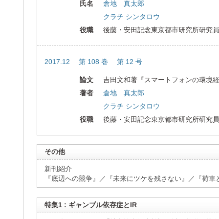
氏名
倉地 真太郎
クラチ シンタロウ
役職
後藤・安田記念東京都市研究所研究
2017.12 第 108 巻 第 12 号
論文
吉田文和著『スマートフォンの環境
著者
倉地 真太郎
クラチ シンタロウ
役職
後藤・安田記念東京都市研究所研究
その他
新刊紹介
『底辺への競争』／『未来にツケを残さない』／『荷
特集1 : ギャンブル依存症とIR