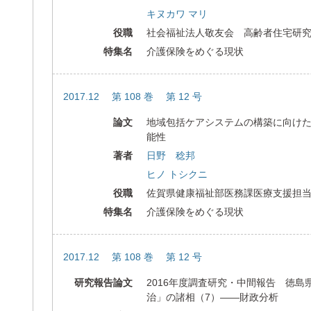
キヌカワ マリ
役職
社会福祉法人敬友会 高齢者住宅研
特集名
介護保険をめぐる現状
2017.12 第 108 巻 第 12 号
論文
地域包括ケアシステムの構築に向け
能性
著者
日野 稔邦
ヒノ トシクニ
役職
佐賀県健康福祉部医務課医療支援担
特集名
介護保険をめぐる現状
2017.12 第 108 巻 第 12 号
研究報告論文
2016年度調査研究・中間報告 徳島
治」の諸相（7）――財政分析