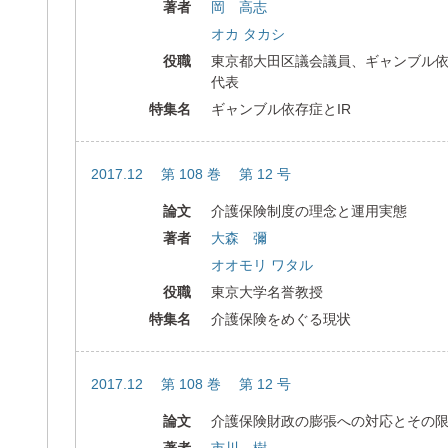
著者
岡 高志
オカ タカシ
役職
東京都大田区議会議員、ギャンブル
代表
特集名
ギャンブル依存症とIR
2017.12 第 108 巻 第 12 号
論文
介護保険制度の理念と運用実態
著者
大森 彌
オオモリ ワタル
役職
東京大学名誉教授
特集名
介護保険をめぐる現状
2017.12 第 108 巻 第 12 号
論文
介護保険財政の膨張への対応とその