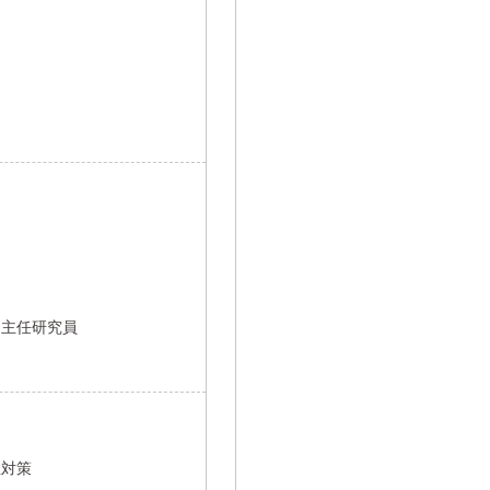
ク
団主任研究員
存症対策