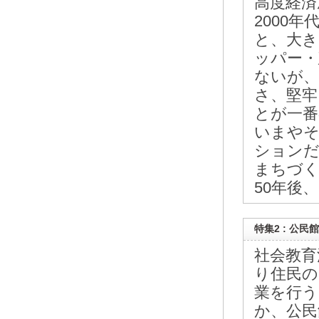
高度経済
2000
と、大き
ッパー・
ないが、
さ、堅牢
とが一番
いまやそ
ションだ
まちづく
50年後
特集2 : 公民
社会教育
り住民の
業を行う
か、公民