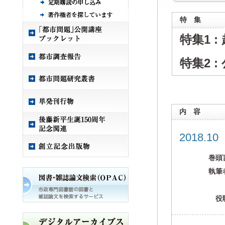
特 集
特集1 
特集2 
内 容
2018.1
巻頭
執筆
役