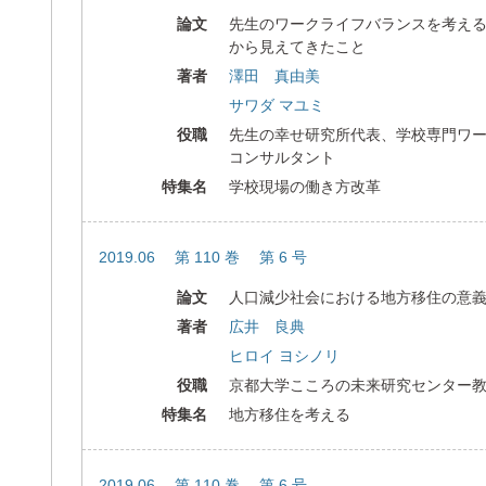
論文
先生のワークライフバランスを考え
から見えてきたこと
著者
澤田 真由美
サワダ マユミ
役職
先生の幸せ研究所代表、学校専門ワ
コンサルタント
特集名
学校現場の働き方改革
2019.06 第 110 巻 第 6 号
論文
人口減少社会における地方移住の意
著者
広井 良典
ヒロイ ヨシノリ
役職
京都大学こころの未来研究センター
特集名
地方移住を考える
2019.06 第 110 巻 第 6 号