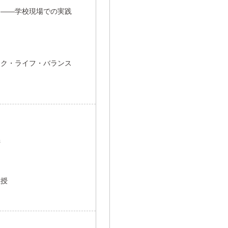
る――学校現場での実践
ーク・ライフ・バランス
義
教授