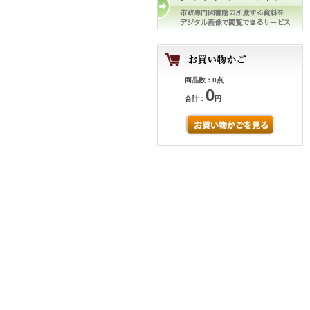
商品数：0点
0
合計：
円