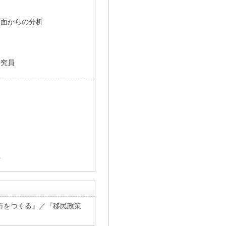
側面からの分析
研究員
員
市をつくる』／『移民政策