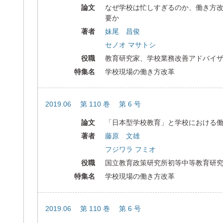
論文
なぜ学校は忙しすぎるのか、働き方
要か
著者
妹尾 昌俊
セノオ マサトシ
役職
教育研究家、学校業務改善アドバイ
特集名
学校現場の働き方改革
2019.06 第 110 巻 第 6 号
論文
「日本型学校教育」と学校における
著者
藤原 文雄
フジワラ フミオ
役職
国立教育政策研究所初等中等教育研
特集名
学校現場の働き方改革
2019.06 第 110 巻 第 6 号