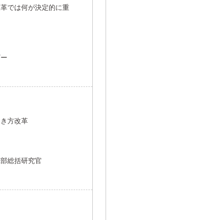
改革では何が決定的に重
ザー
働き方改革
究部総括研究官