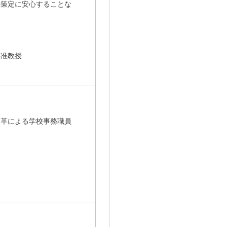
の策定に安心することな
科准教授
改革による学校事務職員