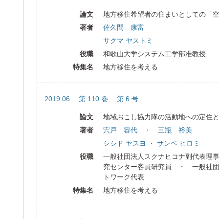
論文
地方移住希望者の住まいとしての「
著者
佐久間 康富
サクマ ヤストミ
役職
和歌山大学システム工学部准教授
特集名
地方移住を考える
2019.06 第 110 巻 第 6 号
論文
地域おこし協力隊の活動地への定住
著者
宍戸 容代 ・ 三瓶 裕美
シシド ヤスヨ ・ サンベ ヒロミ
役職
一般社団法人スクナヒコナ副代表理
究センター客員研究員 ・ 一般社
トワーク代表
特集名
地方移住を考える