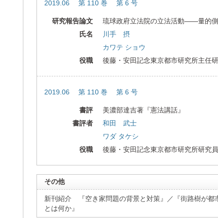
2019.06 第 110 巻 第 6 号
研究報告論文
琉球政府立法院の立法活動――量的
氏名
川手 摂
カワテ ショウ
役職
後藤・安田記念東京都市研究所主任
2019.06 第 110 巻 第 6 号
書評
美濃部達吉著『憲法講話』
書評者
和田 武士
ワダ タケシ
役職
後藤・安田記念東京都市研究所研究
その他
新刊紹介 『空き家問題の背景と対策』／『街路樹が都
とは何か』