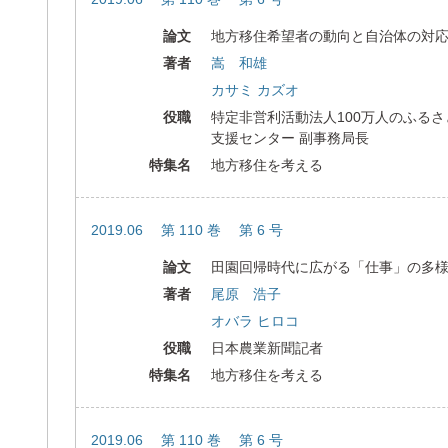
論文
地方移住希望者の動向と自治体の対
著者
嵩 和雄
カサミ カズオ
役職
特定非営利活動法人100万人のふる
支援センター 副事務局長
特集名
地方移住を考える
2019.06 第 110 巻 第 6 号
論文
田園回帰時代に広がる「仕事」の多
著者
尾原 浩子
オバラ ヒロコ
役職
日本農業新聞記者
特集名
地方移住を考える
2019.06 第 110 巻 第 6 号