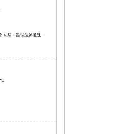
応
さと回帰・循環運動推進・
様性