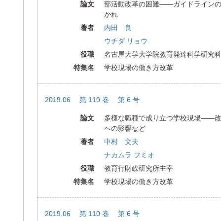
論文
部活動改革の困難――ガイドライン
かれ
著者
内田 良
ウチダ リョウ
役職
名古屋大学大学院教育発達科学研究
特集名
学校現場の働き方改革
2019.06 第 110 巻 第 6 号
論文
多様な職種で成り立つ学校現場――
への影響など
著者
中村 文夫
ナカムラ フミオ
役職
教育行財政研究所主宰
特集名
学校現場の働き方改革
2019.06 第 110 巻 第 6 号