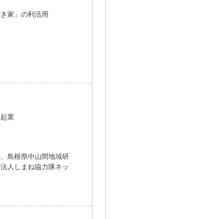
空き家」の利活用
と起業
事、島根県中山間地域研
団法人しまね協力隊ネッ