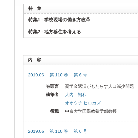
特 集
特集1 : 学校現場の働き方改革
特集2 : 地方移住を考える
内 容
2019.06 第 110 巻 第 6 号
巻頭言
奨学金返済がもたらす人口減少問題
執筆者
大内 裕和
オオウチ ヒロカズ
役職
中京大学国際教養学部教授
2019.06 第 110 巻 第 6 号