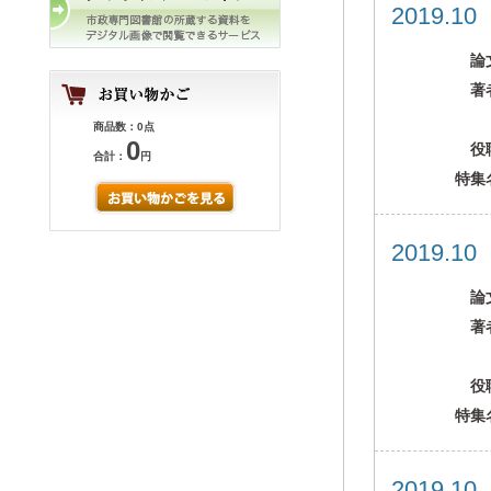
2019.1
論
著
商品数：0点
0
役
合計：
円
特集
2019.1
論
著
役
特集
2019.1