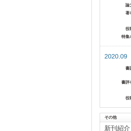
論
著
役
特集
2020.0
書
書評
役
その他
新刊紹介