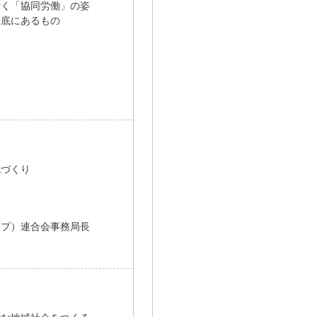
付く「協同労働」の姿
基底にあるもの
域づくり
ープ）連合会事務局長