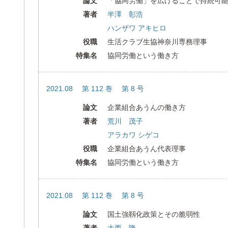
論文
「協同労働」を広げることで持続可
著者
半澤 彰浩
ハンザワ アキヒロ
役職
生活クラブ生協神奈川専務理事
特集名
協同労働という働き方
2021.08 第 112 巻 第 8 号
論文
企業組合あうんの働き方
著者
荒川 茂子
アラカワ シゲコ
役職
企業組合あうん代表理事
特集名
協同労働という働き方
2021.08 第 112 巻 第 8 号
論文
国土強靱化政策とその脆弱性