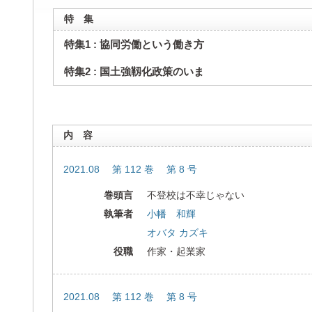
特 集
特集1 : 協同労働という働き方
特集2 : 国土強靱化政策のいま
内 容
2021.08 第 112 巻 第 8 号
巻頭言
不登校は不幸じゃない
執筆者
小幡 和輝
オバタ カズキ
役職
作家・起業家
2021.08 第 112 巻 第 8 号