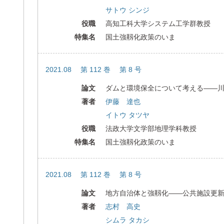
サトウ シンジ
役職
高知工科大学システム工学群教授
特集名
国土強靱化政策のいま
2021.08 第 112 巻 第 8 号
論文
ダムと環境保全について考える――
著者
伊藤 達也
イトウ タツヤ
役職
法政大学文学部地理学科教授
特集名
国土強靱化政策のいま
2021.08 第 112 巻 第 8 号
論文
地方自治体と強靱化――公共施設更
著者
志村 高史
シムラ タカシ