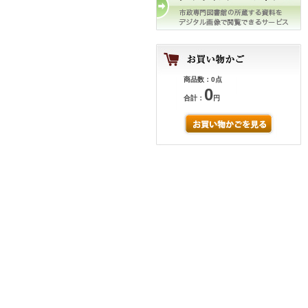
商品数：0点
0
合計：
円