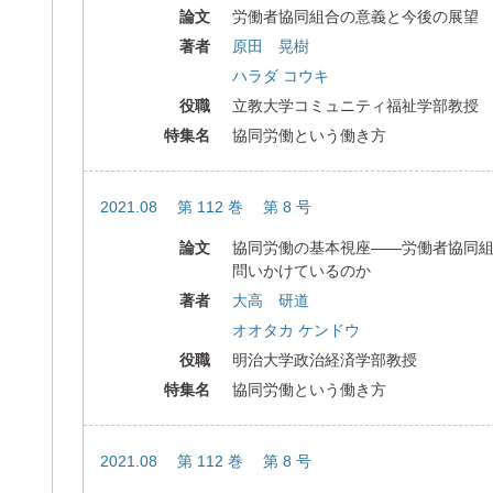
論文
労働者協同組合の意義と今後の展望
著者
原田 晃樹
ハラダ コウキ
役職
立教大学コミュニティ福祉学部教授
特集名
協同労働という働き方
2021.08 第 112 巻 第 8 号
論文
協同労働の基本視座――労働者協同
問いかけているのか
著者
大高 研道
オオタカ ケンドウ
役職
明治大学政治経済学部教授
特集名
協同労働という働き方
2021.08 第 112 巻 第 8 号