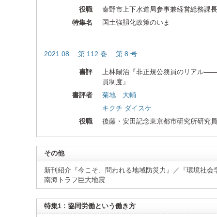
役職
秦野市上下水道局参事兼経営総務課
特集名
国土強靱化政策のいま
2021.08 第 112 巻 第 8 号
書評
上林陽治『非正規公務員のリアル―
員制度』
書評者
菊地 大輔
キクチ ダイスケ
役職
後藤・安田記念東京都市研究所研究
その他
新刊紹介『今こそ、問われる地域防災力』／『環境社会
南海トラフ巨大地震
特集1 : 協同労働という働き方