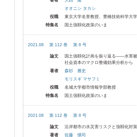
著者
大西 隆
オオニシ タカシ
役職
東京大学名誉教授、豊橋技術科学大
特集名
国土強靱化政策のいま
2021.08 第 112 巻 第 8 号
論文
国土強靱化計画を振り返る――水害
社会資本のマクロ整備効果分析から
著者
森杉 雅史
モリスギ マサフミ
役職
名城大学都市情報学部教授
特集名
国土強靱化政策のいま
2021.08 第 112 巻 第 8 号
論文
沿岸都市の水災害リスクと強靱化対
著者
佐藤 愼司