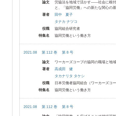
論文
労協法を地域で活かす――社会に根
と、「協同労働」への新たな関心の
著者
田中 夏子
タナカ ナツコ
役職
協同組合研究者
特集名
協同労働という働き方
2021.08 第 112 巻 第 8 号
論文
ワーカーズコープの協同の職場と地
著者
高成田 健
タカナリタ タケシ
役職
日本労働者協同組合（ワーカーズコ
特集名
協同労働という働き方
2021.08 第 112 巻 第 8 号