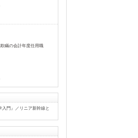
長
―欺瞞の会計年度任用職
員
学入門』／リニア新幹線と