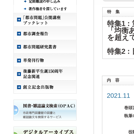
特 集
特集1 
「均衡
を超え
特集2 
内 容
2021.1
巻頭
執筆
役