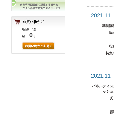
2021.1
基調講
商品数：0点
氏
0
合計：
円
役
特集
2021.1
パネルディス
ッショ
氏
役