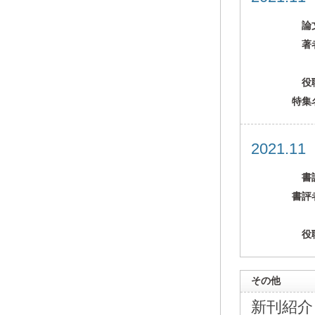
論
著
役
特集
2021.1
書
書評
役
その他
新刊紹介