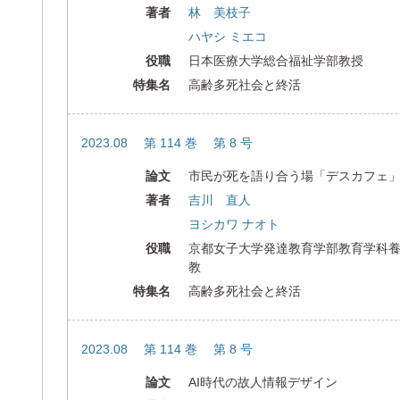
著者
林 美枝子
ハヤシ ミエコ
役職
日本医療大学総合福祉学部教授
特集名
高齢多死社会と終活
2023.08 第 114 巻 第 8 号
論文
市民が死を語り合う場「デスカフェ
著者
吉川 直人
ヨシカワ ナオト
役職
京都女子大学発達教育学部教育学科
教
特集名
高齢多死社会と終活
2023.08 第 114 巻 第 8 号
論文
AI時代の故人情報デザイン