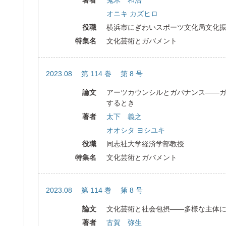
著者
鬼木 和浩
オニキ カズヒロ
役職
横浜市にぎわいスポーツ文化局文化
特集名
文化芸術とガバメント
2023.08 第 114 巻 第 8 号
論文
アーツカウンシルとガバナンス――
するとき
著者
太下 義之
オオシタ ヨシユキ
役職
同志社大学経済学部教授
特集名
文化芸術とガバメント
2023.08 第 114 巻 第 8 号
論文
文化芸術と社会包摂――多様な主体
著者
古賀 弥生