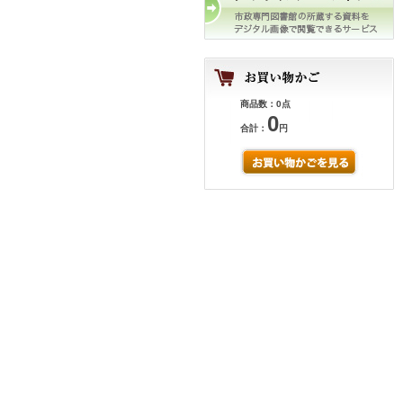
商品数：0点
0
合計：
円