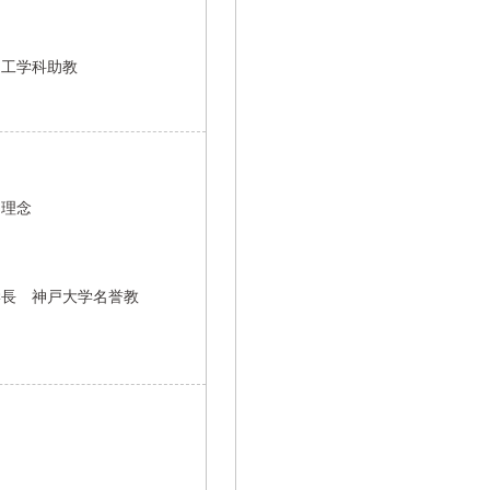
ン工学科助教
と理念
学長 神戸大学名誉教