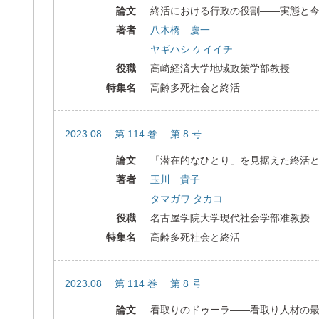
論文
終活における行政の役割――実態と
著者
八木橋 慶一
ヤギハシ ケイイチ
役職
高崎経済大学地域政策学部教授
特集名
高齢多死社会と終活
2023.08 第 114 巻 第 8 号
論文
「潜在的なひとり」を見据えた終活
著者
玉川 貴子
タマガワ タカコ
役職
名古屋学院大学現代社会学部准教授
特集名
高齢多死社会と終活
2023.08 第 114 巻 第 8 号
論文
看取りのドゥーラ――看取り人材の