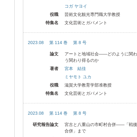
コガ ヤヨイ
役職
芸術文化観光専門職大学教授
特集名
文化芸術とガバメント
2023.08 第 114 巻 第 8 号
論文
アートと地域社会――どのように関
う関わり得るのか
著者
宮本 結佳
ミヤモト ユカ
役職
滋賀大学教育学部准教授
特集名
文化芸術とガバメント
2023.08 第 114 巻 第 8 号
研究報告論文
宮古と八重山の市町村合併――「戦
合併」まで