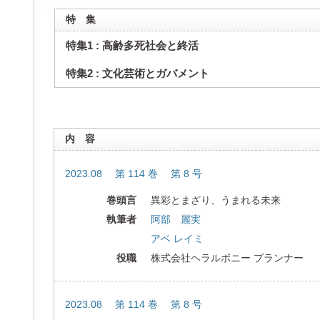
特 集
特集1 : 高齢多死社会と終活
特集2 : 文化芸術とガバメント
内 容
2023.08 第 114 巻 第 8 号
巻頭言
異彩とまざり、うまれる未来
執筆者
阿部 麗実
アベ レイミ
役職
株式会社ヘラルボニー プランナー
2023.08 第 114 巻 第 8 号