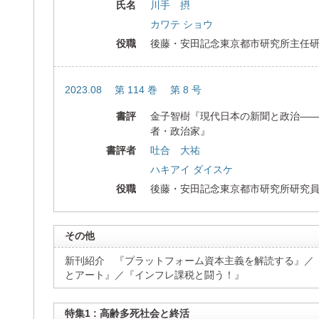
氏名
川手 摂
カワテ ショウ
役職
後藤・安田記念東京都市研究所主任
2023.08 第 114 巻 第 8 号
書評
金子智樹『現代日本の新聞と政治―
者・政治家』
書評者
吐合 大祐
ハキアイ ダイスケ
役職
後藤・安田記念東京都市研究所研究
その他
新刊紹介 『プラットフォーム資本主義を解読する』／『
とアート』／『インフレ課税と闘う！』
特集1 : 高齢多死社会と終活