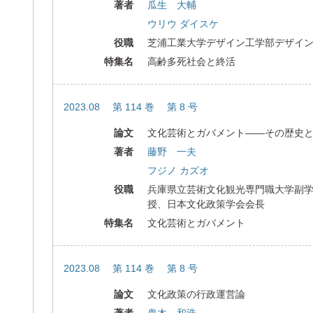
著者
瓜生 大輔
ウリウ ダイスケ
役職
芝浦工業大学デザイン工学部デザイ
特集名
高齢多死社会と終活
2023.08 第 114 巻 第 8 号
論文
文化芸術とガバメント――その歴史
著者
藤野 一夫
フジノ カズオ
役職
兵庫県立芸術文化観光専門職大学副
授、日本文化政策学会会長
特集名
文化芸術とガバメント
2023.08 第 114 巻 第 8 号
論文
文化政策の行政運営論