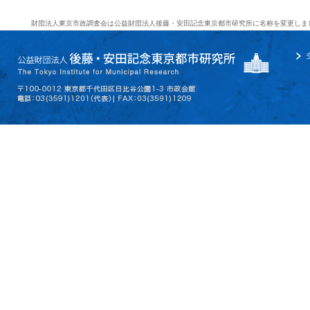
財団法人東京市政調査会は公益財団法人後藤・安田記念東京都市研究所に名称を変更しま