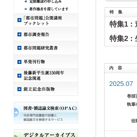
特 集
特集1 
特集2 
内 容
2025.0
巻頭
執筆
役