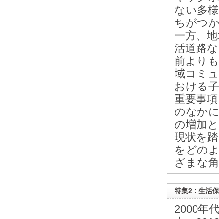
ない多様
ちがつか
一方、地
活道路な
前よりも
域コミュ
おける子
重要事項
のなかに
の増加と
現状を踏
をどのよ
ざまな角
特集2 : 生
2000