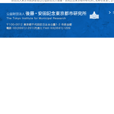
財団法人東京市政調査会は公益財団法人後藤・安田記念東京都市研究所に名称を変更しま