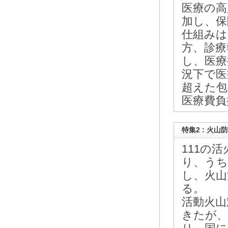
医療の高
加し、保
仕組みは
方、診療
し、医療
況下で医
超えた包
医療費負
特集2 : 火
111の
り、うち
し、火山
る。
活動火山
きたが、