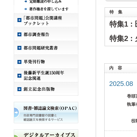
特 集
特集1 
特集2 
内 容
2025.0
巻頭
執筆
役